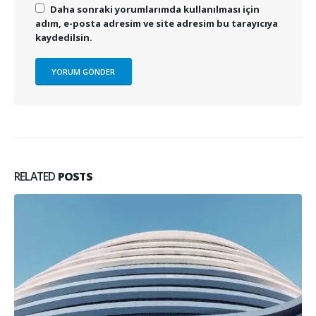
Daha sonraki yorumlarımda kullanılması için
adım, e-posta adresim ve site adresim bu tarayıcıya
kaydedilsin.
RELATED
POSTS
Etiam laoreet sem eget eros rhoncus
13
Quisque elementum nibh at dolor pellentesque, a
May
eleifend libero pharetra. Mauris...
daha fazla oku