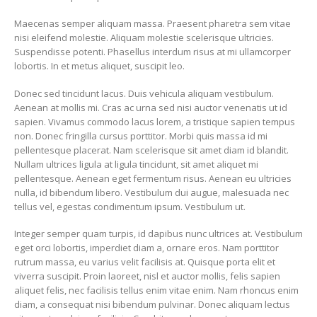
Maecenas semper aliquam massa. Praesent pharetra sem vitae
nisi eleifend molestie. Aliquam molestie scelerisque ultricies.
Suspendisse potenti. Phasellus interdum risus at mi ullamcorper
lobortis. In et metus aliquet, suscipit leo.
Donec sed tincidunt lacus. Duis vehicula aliquam vestibulum.
Aenean at mollis mi. Cras ac urna sed nisi auctor venenatis ut id
sapien. Vivamus commodo lacus lorem, a tristique sapien tempus
non. Donec fringilla cursus porttitor. Morbi quis massa id mi
pellentesque placerat. Nam scelerisque sit amet diam id blandit.
Nullam ultrices ligula at ligula tincidunt, sit amet aliquet mi
pellentesque. Aenean eget fermentum risus. Aenean eu ultricies
nulla, id bibendum libero. Vestibulum dui augue, malesuada nec
tellus vel, egestas condimentum ipsum. Vestibulum ut.
Integer semper quam turpis, id dapibus nunc ultrices at. Vestibulum
eget orci lobortis, imperdiet diam a, ornare eros. Nam porttitor
rutrum massa, eu varius velit facilisis at. Quisque porta elit et
viverra suscipit. Proin laoreet, nisl et auctor mollis, felis sapien
aliquet felis, nec facilisis tellus enim vitae enim. Nam rhoncus enim
diam, a consequat nisi bibendum pulvinar. Donec aliquam lectus