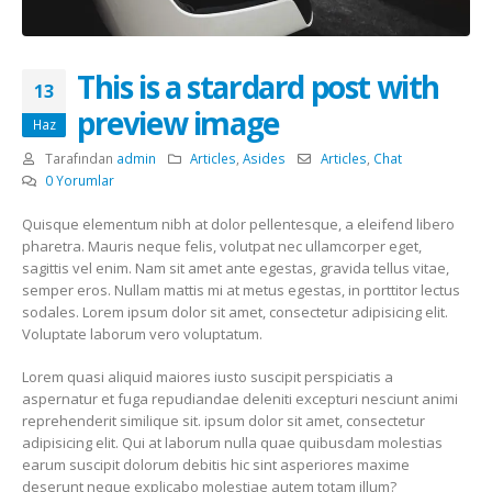
This is a stardard post with
13
preview image
Haz
Tarafından
admin
Articles
,
Asides
Articles
,
Chat
0 Yorumlar
Quisque elementum nibh at dolor pellentesque, a eleifend libero
pharetra. Mauris neque felis, volutpat nec ullamcorper eget,
sagittis vel enim. Nam sit amet ante egestas, gravida tellus vitae,
semper eros. Nullam mattis mi at metus egestas, in porttitor lectus
sodales. Lorem ipsum dolor sit amet, consectetur adipisicing elit.
Voluptate laborum vero voluptatum.
Lorem quasi aliquid maiores iusto suscipit perspiciatis a
aspernatur et fuga repudiandae deleniti excepturi nesciunt animi
reprehenderit similique sit. ipsum dolor sit amet, consectetur
adipisicing elit. Qui at laborum nulla quae quibusdam molestias
earum suscipit dolorum debitis hic sint asperiores maxime
deserunt neque explicabo molestiae autem totam illum?