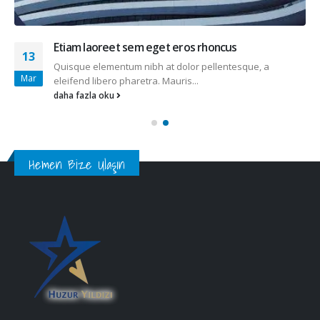
Hemen Bize Ulaşın
Yaşadığımız yüzyılın sürekli güncellenen yaşam koşullarımız arasında
yaşam alanlarımızdaki HUZURLU ORTAM beklentilerinizi bir nebze olsun
karşılayabilmek
adına yasal koşulları ilke edinerek hizmet veriyoruz….
DETAYLAR..
İLETİŞİM BİLGİLERİ
Adres:
Muratpaşa / ANTALYA
Telefon:
(0535) 861 90 55