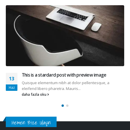
image
Etiam laoreet sem eget eros rhoncus
13
sque, a
Quisque elementum nibh at dolor pellentesq
Mar
eleifend libero pharetra. Mauris...
daha fazla oku
Hemen Bize Ulaşın