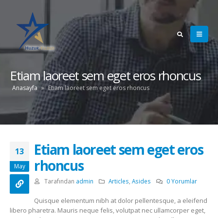
Etiam laoreet sem eget eros rhoncus
Anasayfa
»
Etiam laoreet sem eget eros rhoncus
Etiam laoreet sem eget eros
13
rhoncus
May
Tarafından
admin
Articles
,
Asides
0 Yorumlar
Quisque elementum nibh at dolor pellentesque, a eleifend
libero pharetra. Mauris neque felis, volutpat nec ullamcorper eget,