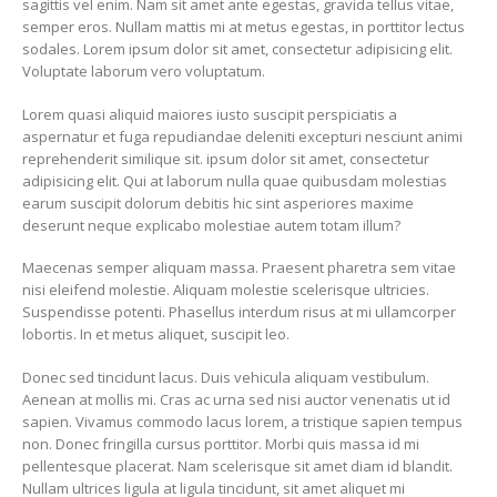
sagittis vel enim. Nam sit amet ante egestas, gravida tellus vitae,
semper eros. Nullam mattis mi at metus egestas, in porttitor lectus
sodales. Lorem ipsum dolor sit amet, consectetur adipisicing elit.
Voluptate laborum vero voluptatum.
Lorem quasi aliquid maiores iusto suscipit perspiciatis a
aspernatur et fuga repudiandae deleniti excepturi nesciunt animi
reprehenderit similique sit. ipsum dolor sit amet, consectetur
adipisicing elit. Qui at laborum nulla quae quibusdam molestias
earum suscipit dolorum debitis hic sint asperiores maxime
deserunt neque explicabo molestiae autem totam illum?
Maecenas semper aliquam massa. Praesent pharetra sem vitae
nisi eleifend molestie. Aliquam molestie scelerisque ultricies.
Suspendisse potenti. Phasellus interdum risus at mi ullamcorper
lobortis. In et metus aliquet, suscipit leo.
Donec sed tincidunt lacus. Duis vehicula aliquam vestibulum.
Aenean at mollis mi. Cras ac urna sed nisi auctor venenatis ut id
sapien. Vivamus commodo lacus lorem, a tristique sapien tempus
non. Donec fringilla cursus porttitor. Morbi quis massa id mi
pellentesque placerat. Nam scelerisque sit amet diam id blandit.
Nullam ultrices ligula at ligula tincidunt, sit amet aliquet mi