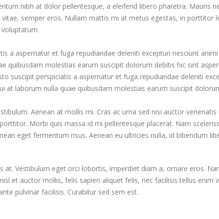
um nibh at dolor pellentesque, a eleifend libero pharetra. Mauris neq
 vitae, semper eros. Nullam mattis mi at metus egestas, in porttitor 
o voluptatum.
tis a aspernatur et fuga repudiandae deleniti excepturi nesciunt animi 
 quae quibusdam molestias earum suscipit dolorum debitis hic sint as
 suscipit perspiciatis a aspernatur et fuga repudiandae deleniti excep
. Qui at laborum nulla quae quibusdam molestias earum suscipit doloru
estibulum. Aenean at mollis mi. Cras ac urna sed nisi auctor venenati
porttitor. Morbi quis massa id mi pellentesque placerat. Nam scelerisqu
 Aenean eget fermentum risus. Aenean eu ultricies nulla, id bibendum li
 at. Vestibulum eget orci lobortis, imperdiet diam a, ornare eros. Nam 
, nisl et auctor mollis, felis sapien aliquet felis, nec facilisis tellus
nte pulvinar facilisis. Curabitur sed sem est.