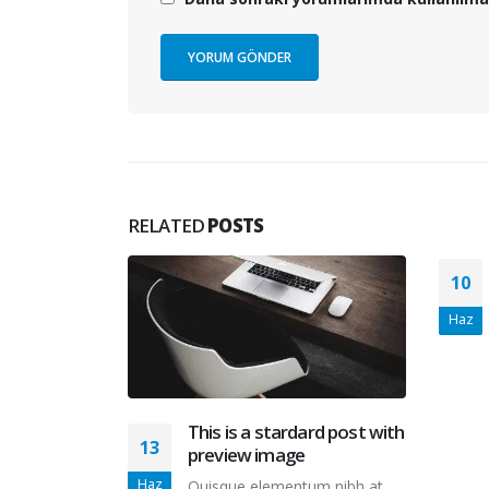
RELATED
POSTS
olutpat
10
um nibh at
Haz
e, a eleifend
auris...
This is a stardard post with
13
preview image
Haz
Quisque elementum nibh at