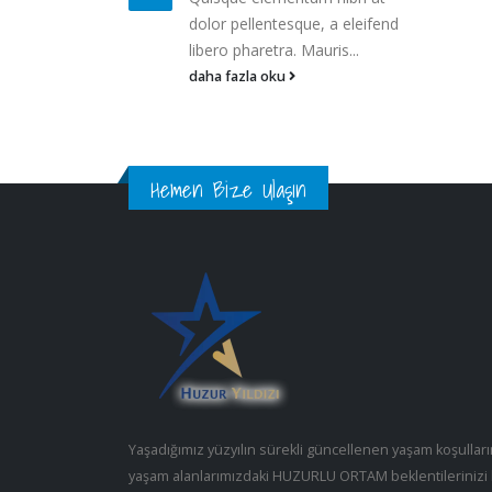
dolor pellentesque, a eleifend
libero pharetra. Mauris...
daha fazla oku
Hemen Bize Ulaşın
Yaşadığımız yüzyılın sürekli güncellenen yaşam koşullar
yaşam alanlarımızdaki HUZURLU ORTAM beklentilerinizi 