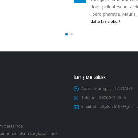
dolor pellentesque, a el
libero pharetra. Mauris..
daha fazla oku
İLETİŞİM BİLGİLERİ
Adres:
Muratpaşa / ANTALYA
Telefon:
(0535) 861 90 55
Email:
ahmetyildiz6107@gmail.
ımız arasında
bir nebze olsun karşılayabilmek