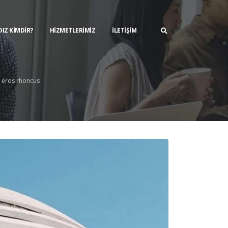
DIZ KIMDIR?
HIZMETLERIMIZ
İLETIŞIM
t eros rhoncus