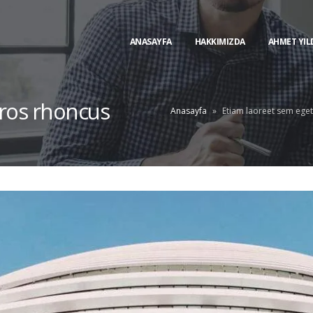
ANASAYFA
HAKKIMIZDA
AHMET YIL
eros rhoncus
Anasayfa
»
Etiam laoreet sem ege