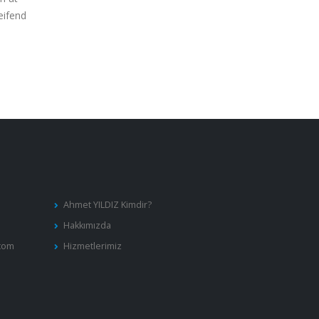
eifend
.
Ahmet YILDIZ Kimdir?
Hakkımızda
com
Hizmetlerimiz