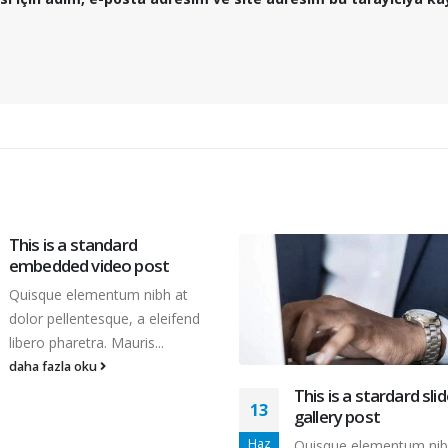
This is a standard
embedded video post
Quisque elementum nibh at
dolor pellentesque, a eleifend
libero pharetra. Mauris...
daha fazla oku
This is a stardard slid
13
gallery post
Haz
Quisque elementum nib