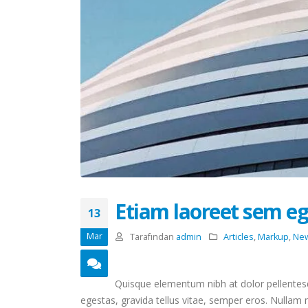
Etiam laoreet sem eg
13
Mar
Tarafından
admin
Articles
,
Markup
,
Ne
Quisque elementum nibh at dolor pellentesqu
egestas, gravida tellus vitae, semper eros. Nullam m