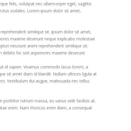
ue felis, volutpat nec ullamcorper eget, sagittis
lectus sodales. Lorem ipsum dolor sit amet,
reprehenderit similique sit. ipsum dolor sit amet,
periores maxime deserunt neque explicabo molestiae
turi nesciunt animi reprehenderit similique sit.
m debitis hic sint asperiores maxime deserunt
s ut id sapien. Vivamus commodo lacus lorem, a
e sit amet diam id blandit. Nullam ultrices ligula at
bero. Vestibulum dui augue, malesuada nec tellus
porttitor rutrum massa, eu varius velit facilisis at.
 enim vitae enim. Nam rhoncus enim diam, a consequat