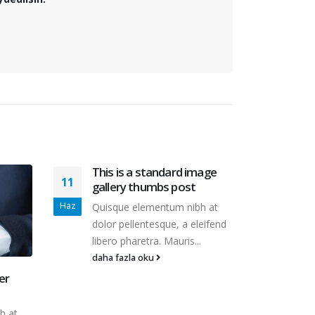
This is a standard image
Etia
11
13
gallery thumbs post
ero
Haz
May
Quisque elementum nibh at
Quis
dolor pellentesque, a eleifend
dolor
libero pharetra. Mauris...
liber
daha fazla oku
daha
er
h at