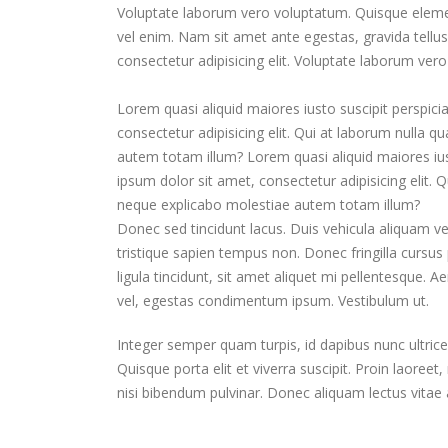
Voluptate laborum vero voluptatum. Quisque element
vel enim. Nam sit amet ante egestas, gravida tellus
consectetur adipisicing elit. Voluptate laborum ver
Lorem quasi aliquid maiores iusto suscipit perspicia
consectetur adipisicing elit. Qui at laborum nulla
autem totam illum? Lorem quasi aliquid maiores iusto
ipsum dolor sit amet, consectetur adipisicing elit
neque explicabo molestiae autem totam illum?
Donec sed tincidunt lacus. Duis vehicula aliquam v
tristique sapien tempus non. Donec fringilla cursus 
ligula tincidunt, sit amet aliquet mi pellentesque.
vel, egestas condimentum ipsum. Vestibulum ut.
Integer semper quam turpis, id dapibus nunc ultrices
Quisque porta elit et viverra suscipit. Proin laoreet
nisi bibendum pulvinar. Donec aliquam lectus vitae a