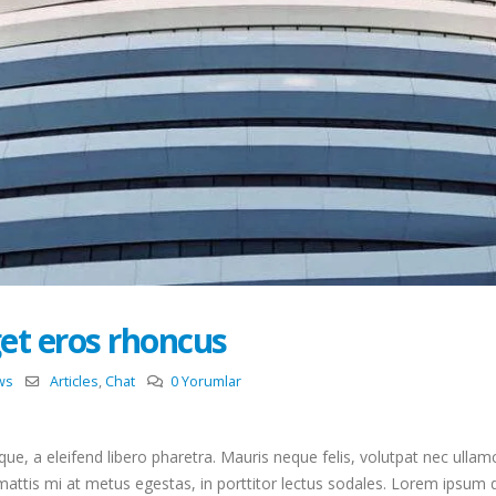
et eros rhoncus
ws
Articles
,
Chat
0 Yorumlar
e, a eleifend libero pharetra. Mauris neque felis, volutpat nec ullam
attis mi at metus egestas, in porttitor lectus sodales. Lorem ipsum do