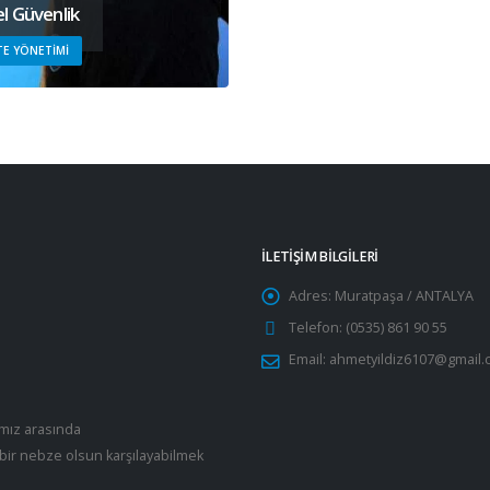
l Güvenlik
TE YÖNETIMI
İLETİŞİM BİLGİLERİ
Adres:
Muratpaşa / ANTALYA
Telefon:
(0535) 861 90 55
Email:
ahmetyildiz6107@gmail.
ımız arasında
bir nebze olsun karşılayabilmek