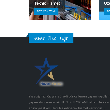
Teknik Hizmet
Öze
SITE YÖNETIMI
SI
Hemen Bize Ulaşın
Yaşadığımız yüzyılın sürekli güncellenen yaşam koşullar
yaşam alanlarımızdaki HUZURLU ORTAM beklentilerinizi 
adına yasal koşulları ilke edinerek hizmet veriyoruz….